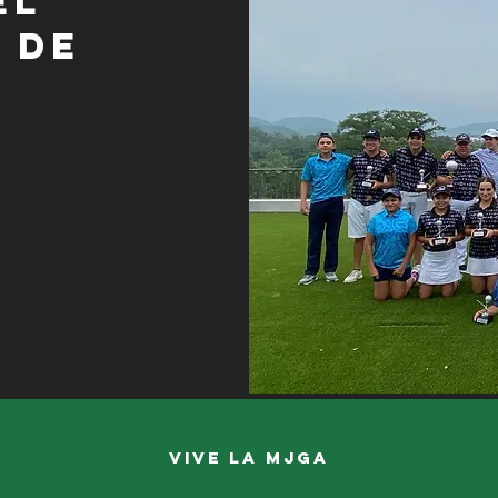
el
 de
Vive la MJGA