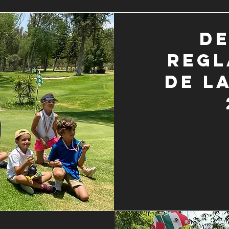
De
regl
de l