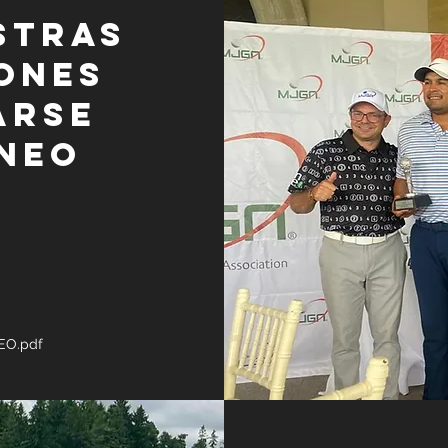
stras
ones
arse
neo
O.pdf