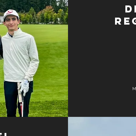
D
re
M