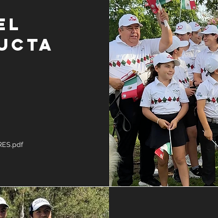
el
ucta
ES.pdf