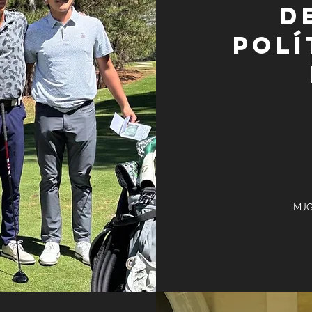
D
polí
MJG