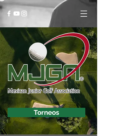
Torneos